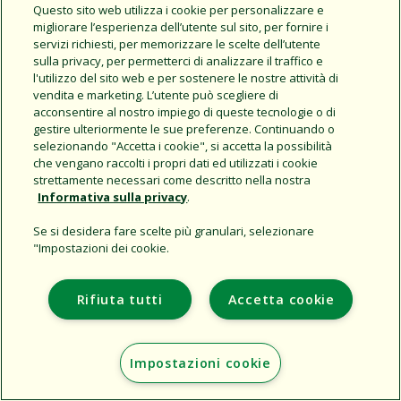
Questo sito web utilizza i cookie per personalizzare e
Copy URL
migliorare l’esperienza dell’utente sul sito, per fornire i
servizi richiesti, per memorizzare le scelte dell’utente
sulla privacy, per permetterci di analizzare il traffico e
l'utilizzo del sito web e per sostenere le nostre attività di
vendita e marketing. L’utente può scegliere di
acconsentire al nostro impiego di queste tecnologie o di
gestire ulteriormente le sue preferenze. Continuando o
selezionando "Accetta i cookie", si accetta la possibilità
che vengano raccolti i propri dati ed utilizzati i cookie
Support
strettamente necessari come descritto nella nostra
Informativa sulla privacy
.
L'azienda
Additional Sites
Se si desidera fare scelte più granulari, selezionare
"Impostazioni dei cookie.
Copyright © 2026 Rain Bird Corporation. All rights reserved.
Rifiuta tutti
Accetta cookie
Impostazioni cookie