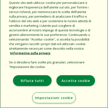
Share this document
Questo sito web utilizza i cookie per personalizzare e
migliorare l’esperienza dell’utente sul sito, per fornire i
Copy URL
servizi richiesti, per memorizzare le scelte dell’utente
sulla privacy, per permetterci di analizzare il traffico e
l'utilizzo del sito web e per sostenere le nostre attività di
vendita e marketing. L’utente può scegliere di
acconsentire al nostro impiego di queste tecnologie o di
gestire ulteriormente le sue preferenze. Continuando o
selezionando "Accetta i cookie", si accetta la possibilità
che vengano raccolti i propri dati ed utilizzati i cookie
strettamente necessari come descritto nella nostra
Support
Informativa sulla privacy
.
L'azienda
Se si desidera fare scelte più granulari, selezionare
Additional Sites
"Impostazioni dei cookie.
Copyright © 2026 Rain Bird Corporation. All rights reserved.
Rifiuta tutti
Accetta cookie
Impostazioni cookie