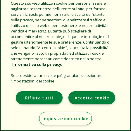
Share this document
Questo sito web utilizza i cookie per personalizzare e
migliorare l’esperienza dell’utente sul sito, per fornire i
Copy URL
servizi richiesti, per memorizzare le scelte dell’utente
sulla privacy, per permetterci di analizzare il traffico e
l'utilizzo del sito web e per sostenere le nostre attività di
vendita e marketing. L’utente può scegliere di
acconsentire al nostro impiego di queste tecnologie o di
gestire ulteriormente le sue preferenze. Continuando o
selezionando "Accetta i cookie", si accetta la possibilità
che vengano raccolti i propri dati ed utilizzati i cookie
strettamente necessari come descritto nella nostra
Support
Informativa sulla privacy
.
L'azienda
Se si desidera fare scelte più granulari, selezionare
Additional Sites
"Impostazioni dei cookie.
Copyright © 2026 Rain Bird Corporation. All rights reserved.
Rifiuta tutti
Accetta cookie
Impostazioni cookie