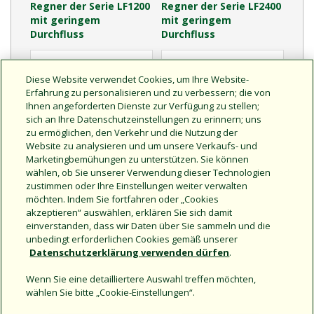
Regner der Serie LF1200
Regner der Serie LF2400
mit geringem
mit geringem
Durchfluss
Durchfluss
Diese Website verwendet Cookies, um Ihre Website-
Erfahrung zu personalisieren und zu verbessern; die von
Ihnen angeforderten Dienste zur Verfügung zu stellen;
sich an Ihre Datenschutzeinstellungen zu erinnern; uns
zu ermöglichen, den Verkehr und die Nutzung der
Website zu analysieren und um unsere Verkaufs- und
Marketingbemühungen zu unterstützen. Sie können
wählen, ob Sie unserer Verwendung dieser Technologien
Druckregler der M-Serie
Zubehör für die LF-Serie
zustimmen oder Ihre Einstellungen weiter verwalten
<p>Für landwirtschaftliche
möchten. Indem Sie fortfahren oder „Cookies
Bewässerungssysteme</p>
akzeptieren“ auswählen, erklären Sie sich damit
einverstanden, dass wir Daten über Sie sammeln und die
unbedingt erforderlichen Cookies gemäß unserer
Datenschutzerklärung verwenden dürfen
.
Wenn Sie eine detailliertere Auswahl treffen möchten,
wählen Sie bitte „Cookie-Einstellungen“.